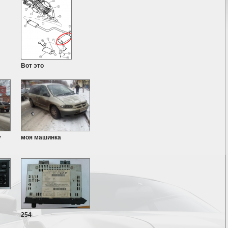
Вот это
у
моя машинка
254