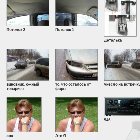
Потолок 2
Потолок 1
Деталька
виновник, южный
то, что осталось от
унесло на встречк
товарисч
фары
546
ава
Это Я