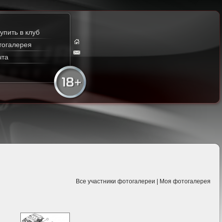
упить в клуб
тогалерея
чта
Все участники фотогалереи
|
Моя фотогалерея