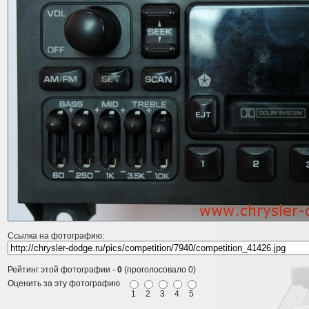
Ссылка на фотографию:
Рейтинг этой фотографии -
0
(проголосовало 0)
Оценить за эту фотографию
1
2
3
4
5