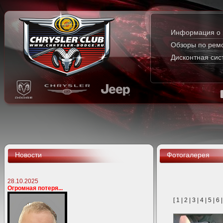
Информация о 
Обзоры по рем
Дисконтная сис
Новости
Фотогалерея
28.10.2025
Огромная потеря...
[
1
|
2
|
3
|
4
|
5
|
6