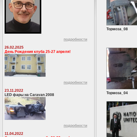
Тормоза_08
подробности
26.02.2025
День Рождения клуба 25-27 апреля!
подробности
23.11.2022
Тормоза_04
LED фары на Caravan 2008
подробности
11.04.2022