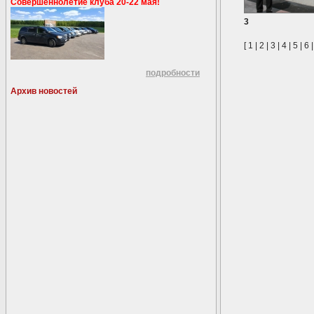
Совершеннолетие клуба 20-22 мая!
3
[
1
|
2
|
3
|
4
|
5
|
6
подробности
Архив новостей