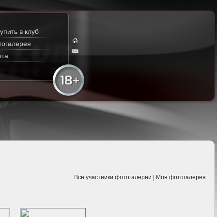
упить в клуб
тогалерея
чта
Все участники фотогалереи
|
Моя фотогалерея