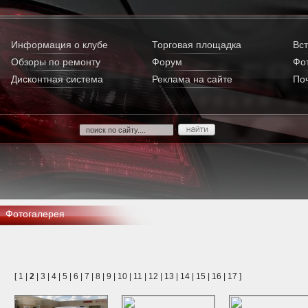
Информация о клубе
Торговая площадка
Вст
Обзоры по ремонту
Форум
Фо
Дисконтная система
Реклама на сайте
По
Фотогалерея
[
1
|
2
|
3
|
4
|
5
|
6
|
7
|
8
|
9
|
10
|
11
|
12
|
13
|
14
|
15
|
16
|
17
]