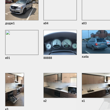
додж1
к04
к03
хаба
к01
88888
к2
к1
к3