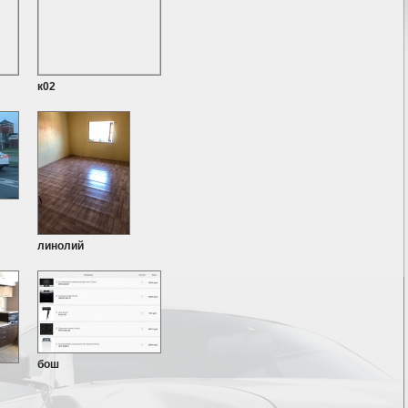
к02
линолий
бош