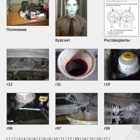
Полковник
Курсант
Распредвалы
г12
г11
г10
г08
г07
г06
[
1
|
2
|
3
|
4
|
5
|
6
|
7
|
8
|
9
|
10
|
11
|
12
|
13
|
14
|
15
|
16
|
17
]