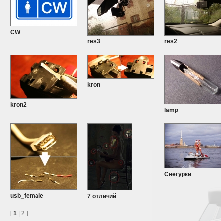
CW
res3
res2
kron
kron2
lamp
Снегурки
usb_female
7 отличий
[
1
|
2
]