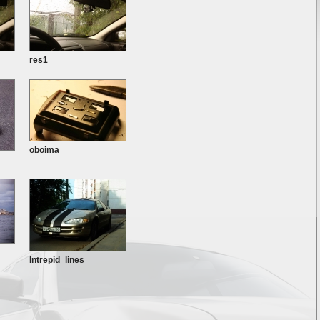
res1
oboima
Intrepid_lines