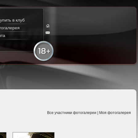
упить в клуб
тогалерея
чта
Все участники фотогалереи
|
Моя фотогалерея