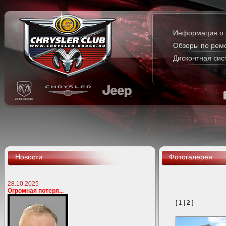
Информация о 
Обзоры по рем
Дисконтная сис
Новости
Фотогалерея
28.10.2025
Огромная потеря...
[
1
|
2
]