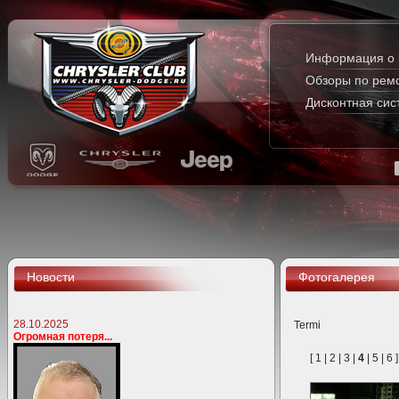
Информация о 
Обзоры по рем
Дисконтная сис
Новости
Фотогалерея
28.10.2025
Termi
Огромная потеря...
[
1
|
2
|
3
|
4
|
5
|
6
]