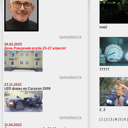
хок2
подробности
26.02.2025
День Рождения клуба 25-27 апреля!
77777
подробности
23.11.2022
LED фары на Caravan 2008
2_2
подробности
[
1
|
2
|
3
|
4
|
5
|
6
]
11.04.2022