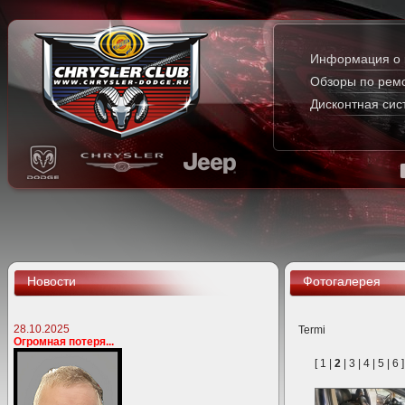
Информация о 
Обзоры по рем
Дисконтная сис
Новости
Фотогалерея
28.10.2025
Termi
Огромная потеря...
[
1
|
2
|
3
|
4
|
5
|
6
]