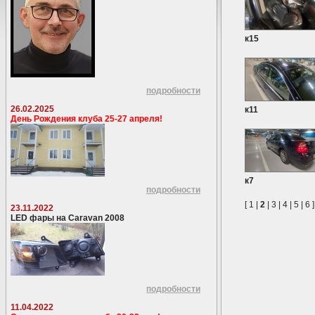
к15
подробности
26.02.2025
к11
День Рождения клуба 25-27 апреля!
к7
подробности
[
1
|
2
|
3
|
4
|
5
|
6
]
23.11.2022
LED фары на Caravan 2008
подробности
11.04.2022