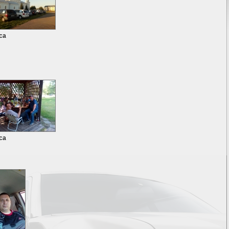
са
са