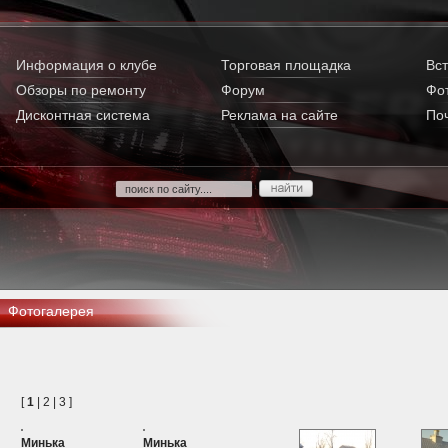
Информация о клубе
Торговая площадка
Вст
Обзоры по ремонту
Форум
Фо
Дисконтная система
Реклама на сайте
По
Фотогалерея
[
1
|
2
|
3
]
Минька
Минька