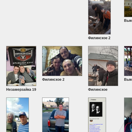
Вык
Филинское 2
Филинское 2
Вык
Незамерзайка 19
Филинское