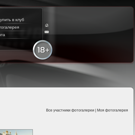
упить в клуб
тогалерея
чта
Все участники фотогалереи
|
Моя фотогалерея