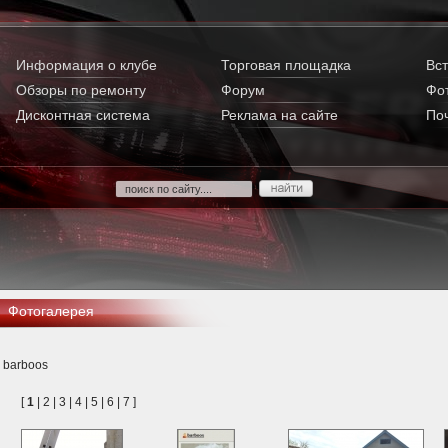
Информация о клубе
Торговая площадка
Вст
Обзоры по ремонту
Форум
Фо
Дисконтная система
Реклама на сайте
По
Фотогалерея
barboos
[
1
|
2
|
3
|
4
|
5
|
6
|
7
]