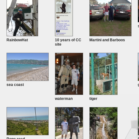
RainbowHat
10 years of CC
Martini and Barboos
site
sea coast
waterman
tiger