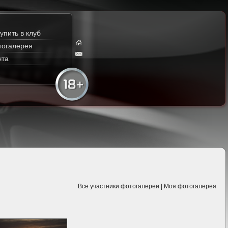
упить в клуб
тогалерея
чта
Все участники фотогалереи
|
Моя фотогалерея