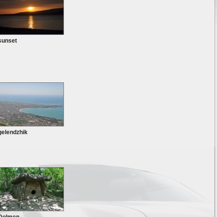
sunset
gelendzhik