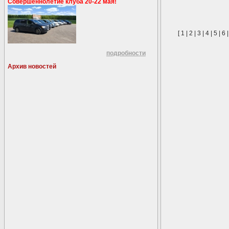
Совершеннолетие клуба 20-22 мая!
[
1
|
2
|
3
|
4
|
5
|
6
подробности
Архив новостей