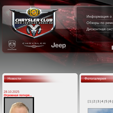
Информация о 
Обзоры по рем
Дисконтная сис
Новости
Фотогалерея
28.10.2025
Огромная потеря...
[
1
|
2
|
3
|
4
|
5
|
6