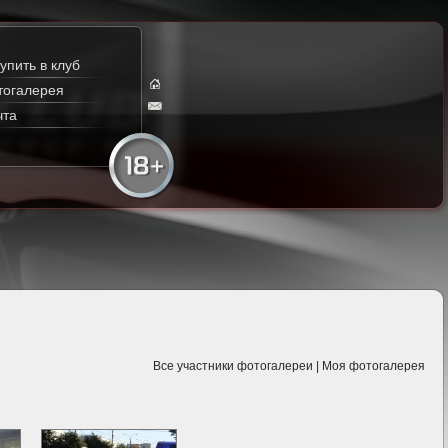
упить в клуб
тогалерея
чта
Все участники фотогалереи
|
Моя фотогалерея