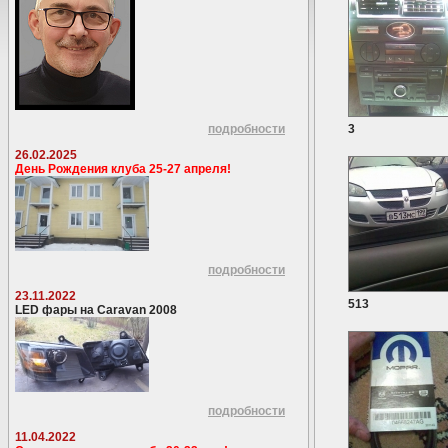
подробности
3
26.02.2025
День Рождения клуба 25-27 апреля!
подробности
23.11.2022
513
LED фары на Caravan 2008
подробности
11.04.2022