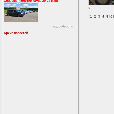
Совершеннолетие клуба 20-22 мая!
9
[
1
|
2
|
3
|
4
|
5
|
6
подробности
Архив новостей