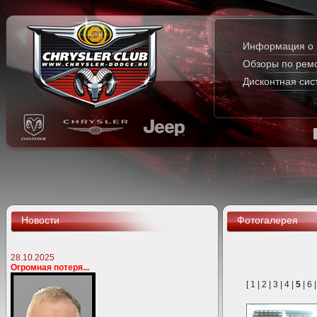
Информация о 
Обзоры по рем
Дисконтная сис
Новости
Фотогалерея
28.10.2025
Огромная потеря...
[
1
|
2
|
3
|
4
|
5
|
6